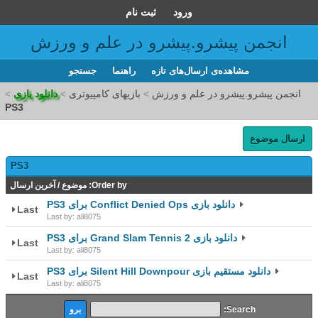
ورود
ثبت نام
انجمن پیشرو.پیشرو در علم و ورزش
مشاهده‌ی ارسال‌های تازه‌
راهنما
جستجو
انجمن پیشرو.پیشرو در علم و ورزش
>
بازیهای کامپیوتری
>
دانلود بازی
>
PS3
ارسال موضوع
PS3
Order by:
موضوع
/
آخرین ارسال
دانلود بازی Conflict Denied Ops برای PS3
Last
Last by: ali8075
دانلود بازی Grand Slam Tennis 2 برای PS3
Last
Last by: ali8075
دانلود مستقیم بازی Silent Hill Downpour برای PS3
Last
Last by: ali8075
Search: