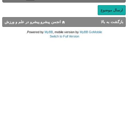
ارسال موضوع
بازگشت به بالا
انجمن پیشرو.پیشرو در علم و ورزش
.
Powered by
MyBB
, mobile version by
MyBB GoMobile
Switch to Full Version