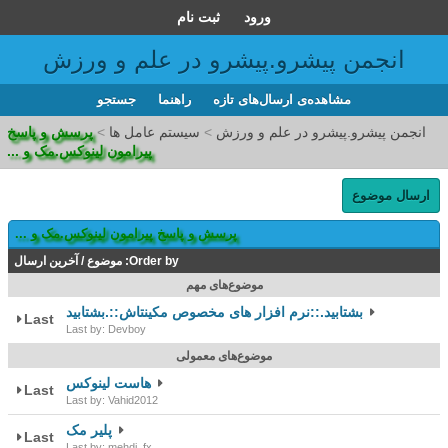
ورود
ثبت نام
انجمن پیشرو.پیشرو در علم و ورزش
مشاهده‌ی ارسال‌های تازه‌
راهنما
جستجو
انجمن پیشرو.پیشرو در علم و ورزش
>
سیستم عامل ها
>
پرسش و پاسخ
پیرامون لینوکس.مک و ...
ارسال موضوع
پرسش و پاسخ پیرامون لینوکس.مک و ...
Order by:
موضوع
/
آخرین ارسال
موضوع‌های مهم
بشتابید.::نرم افزار های مخصوص مکینتاش::.بشتابید
Last
Last by: Devboy
موضوع‌های معمولی
هاست لينوكس
Last
Last by: Vahid2012
پلیر مک
Last
Last by: mehdi_fx