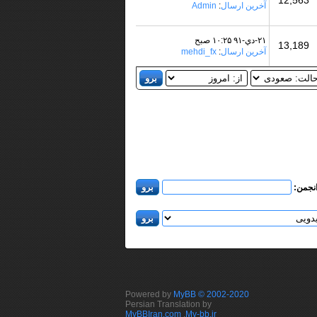
12,563
آخرین ارسال
:
Admin
۲۱-دي-۹۱ ۱۰:۲۵ صبح
13,189
آخرین ارسال
:
mehdi_fx
انجمن:
Powered by
MyBB © 2002-2020
Persian Translation by
MyBBIran.com
,
My-bb.ir