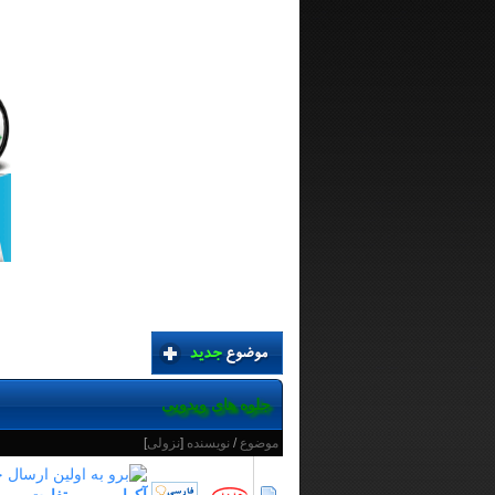
جلوه های ویدویی
موضوع
/
نویسنده
[
نزولی
]