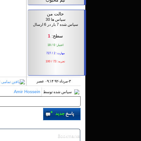
تیم محبوب
حالت من
سپاس ها 30
سپاس شده 7 بار در 6 ارسال
سطح:
1
اعتبار: 0 / 18
مهارت: 2 / 727
تجربه: 73 / 100
۳-مرداد-۹۲ ۰۹:۱۴ عصر
Amir Hossein
سپاس شده توسط
«
قدیمی تر
|
تازه‌ تر
»
Bookmarks