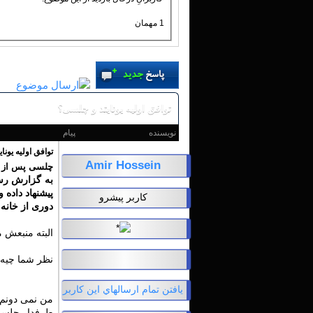
1 مهمان
توافق اولیه یونایتد و چلسی؟
نویسنده
پیام
توافق اولیه یونا
Amir Hossein
چلسی پس از نا
پیشنهاد داده 
کاربر پیشرو
دوری از خانه
البته منبعش 
نظر شما چیه
يافتن تمام ارسالهاي اين کاربر
من نمی دونم ا
طرفدار چلسی 