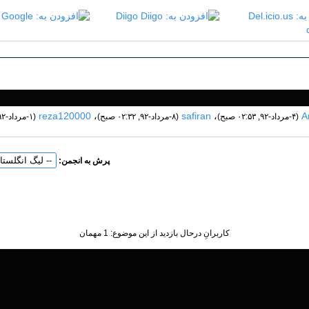
Diigo
reza120000
،
safiran
،
A
(۴-مرداد-۹۲, ۰۲:۵۳ صبح)
(۸-مرداد-۹۲, ۰۲:۳۲ صبح)
(۱-مرداد-۹۲, ۰۸:۵۱ عصر)
پرش به انجمن:
کاربرانِ درحال بازدید از این موضوع: 1 مهمان