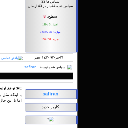
سپاس ها 22
سپاس شده 44 بار در 43 ارسال
سطح:
8
اعتبار: 3 / 189
مهارت: 30 / 7,529
تجربه: 57 / 100
۳۱-تير-۹۲ ۱۱:۳۰ عصر
safiran
سپاس شده توسط
RE: توافق اولیه یونایتد و چلسی؟
safiran
با اینکه مثل 
اما با این حا
کاربر جدید