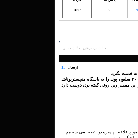
13369
2
s
حالت موضوعی
|
حالت خطی
ارسال:
#1
به خدمت بگیرد.
به گزارش رسانه‌های انگلیسی، چلسی در آخرین پیشنهاد برای به خدمت گرفتن وین رونی، ۳۰ میلیون پوند را به باشگاه منچستریونایتد
ز این همسر وین رونی گفته بود، دوست دارد
مورد علاقه ام میره در نتیجه نمی شه هم
اشگاه بدونه ...