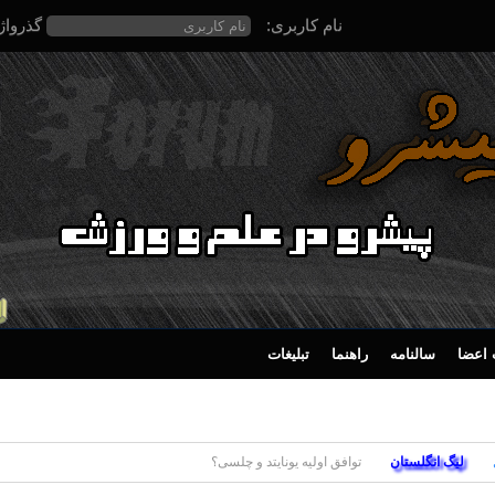
نام کاربری:
گذرواژ
اعضا
سالنامه
راهنما
تبلیغات
لیگ انگلستان
توافق اولیه یونایتد و چلسی؟