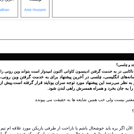
afiran
Amir Hossein
یتد و چلسی؟
کامی در به خدمت گرفتن ادینسون کاوانی اکنون امیدوار است بتواند وین رونی را 
و به نظر می‌رسد این پیشنهاد مورد توجه سران یونایتد قرار گرفته است.پیش ا
 را به جان بخرد و همراه همسرش راهی لندن شود.
معتبر نیست ولی خب همین شایعه ها به حقیقت می پیونده.
؟
لآن اگر بره باید خوشحال باشم یا ناراحت از طرفی بازیکن مورد علاقه ام تیم 
بود هم یونایتد از طرفی خوشحال میشم بره چون بازیکنی که خودشو بزرگ از ب