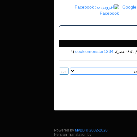
Google
Facebook
cookiemonster1234
،
(۱-
Powered by
MyBB © 2002-2020
Persian Translation by