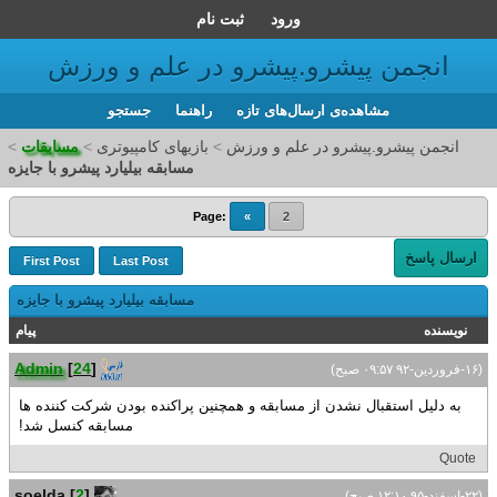
ورود
ثبت نام
انجمن پیشرو.پیشرو در علم و ورزش
مشاهده‌ی ارسال‌های تازه‌
راهنما
جستجو
انجمن پیشرو.پیشرو در علم و ورزش
>
بازیهای کامپیوتری
>
مسابقات
>
مسابقه بیلیارد پیشرو با جایزه
Page:
«
2
ارسال پاسخ
First Post
Last Post
مسابقه بیلیارد پیشرو با جایزه
نویسنده
پیام
Admin
[
24
]
(۱۶-فروردين-۹۲ ۰۹:۵۷ صبح)
به دلیل استقبال نشدن از مسابقه و همچنین پراکنده بودن شرکت کننده ها
مسابقه کنسل شد!
Quote
soelda
[
2
]
(۲۲-اسفند-۹۵ ۱۲:۱۰ صبح)