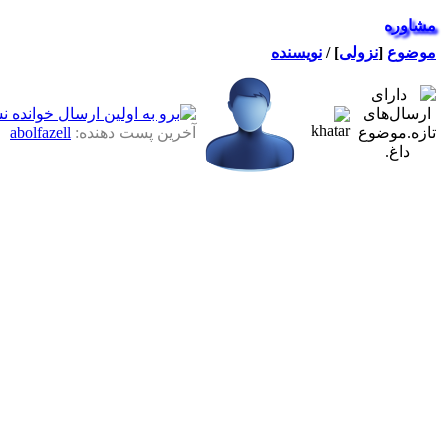
مشاوره
موضوع
[
نزولی
]
/
نویسنده
آخرین پست دهنده:
abolfazell