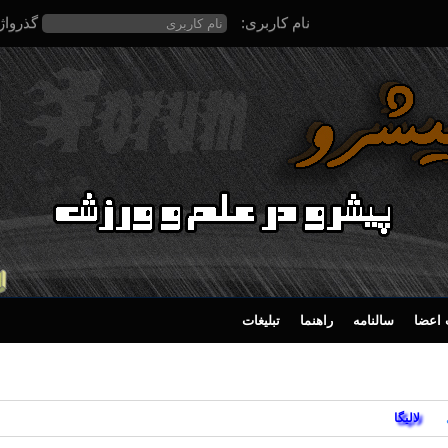
نام کاربری:
گذرواژ
اعضا
سالنامه
راهنما
تبلیغات
لالیگا