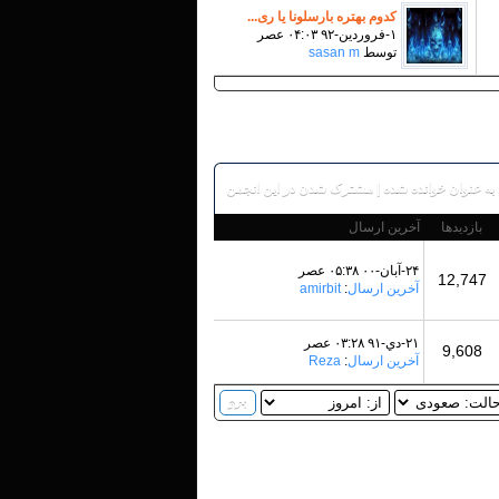
کدوم بهتره بارسلونا یا ری...
۱-فروردين-۹۲ ۰۴:۰۳ عصر
توسط
sasan m
به عنوان خوانده شده
|
مشترک شدن در این انجمن
بازدید‌ها
آخرین ارسال
۲۴-آبان-۰۰ ۰۵:۳۸ عصر
12,747
آخرین ارسال
:
amirbit
۲۱-دي-۹۱ ۰۳:۲۸ عصر
9,608
آخرین ارسال
:
Reza