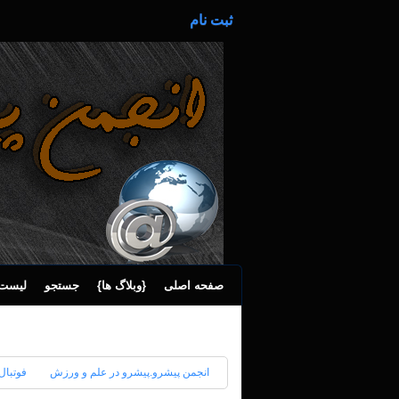
ثبت نام
صفحه اصلی
{وبلاگ ها}
جستجو
لیست 
انجمن پیشرو.پیشرو در علم و ورزش
فوتبال