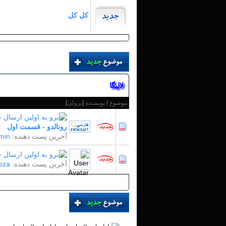
کل کل
لالیگا
موضوع
/
نویسنده
[
نزولی
]
رونالدو - قسمت اول
آخرین پست دهنده:
min
آخرین پست دهنده:
eza