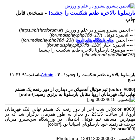
بارسلونا بالاخره طعم شکست را چشید!
- نسخه‌ی قابل
چاپ
+- انجمن پیشرو.پیشرو در علم و ورزش (
https://pishroforum.ir
)
+-- انجمن: فوتبال (
/forumdisplay.php?fid=17
)
+--- انجمن:
جام باشگاه های اروپا
(
/forumdisplay.php?fid=23
)
+---- انجمن: اخبار (
/forumdisplay.php?fid=118
)
+---- موضوع: بارسلونا بالاخره طعم شکست را چشید!
)
/showthread.php?tid=675
(
بارسلونا بالاخره طعم شکست را چشید!
-
۳-اسفند-۹۱
-
Admin
۱۱:۳۱
صبح
[color=#000]
تيم فوتبال آث‌ميلان در ديداري از دور رفت يک هشتم
نهايي ليگ قهرمانان اروپا مقابل بارسلونا به برتري رسيد.
[/color]
[color=#000]
در شب آخر از دور رفت يک هشتم نهايي ليگ قهرمانان
اروپا، از ساعت 23:15 دو ديدار به طور همزمان برگزار شد که در
مهم‌ترين مسابقه تيم فوتبال آث‌ميلان در ورزشگاه سن‌سيرو ميزبان
حريف قدرتمند خود بارسلوناي اسپانيا بود.
[/color]
[color=#000]