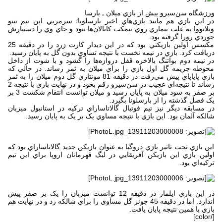
ورزشگاه سن‌سيرو پيش از بازي ميلان ـ بارسا
در اين بازي هم مانند بازي‌هاي اخير بارسلونا؛ سرمربي اين تيم تيتو
ويلانووا به علت بيماري روي نيمکت کاتالان‌ها نبود و جاي وي را دستيارش
جوردي رورا گرفته بود.
مکسس اولين بازيکني بود که در اين ديدار کارت زرد را در دقيقه 25
دريافت کرد. بازي در نيمه نخست با نتيجه تساوي بدون گل به پايان رسيد.
در نيمه دوم بواتنگ بالاخره قفل دروازه‌ها را گشود و با شوت از داخل
محوطه جريمه گل اول بازي را براي ميلان به ثمر رساند. در حالي که
بازي پاياپاي پيش مي‌رفت در دقيقه 81 مونتاري گل دوم ميلان را به ثمر
رساند تا نتيجه‌اي عجيب در سن‌سيرو رقم بخود و در نهايت بازي با نتيجه 2
بر صفر به سود ميلان به پايان رسيد و ميلان توانست انتقام شکست 3 بر
يک فصل گذشته را از بارسلونا بگيرد.
در مسابقه ديگر نيز تيم فوتبال گالاتاساراي ترکيه در استانبول ميزبان
شالکه آلمان بود. اين بازي با نتيجه مساوي يک بر يک به پايان رسيد.
اين بازي تحت تاثير بازي دروگبا به عنوان بازيکن جديد گالاتاساراي بود که
اولين بازي اين بازيکن آفريقايي در ليگ قهرمانان اروپا براي اين تيم
ترکيه‌اي بود.
در اين بازي ايلماز در دقيقه 12 توانست ميزبان را يک بر صفر پيش
اندازد. اما در دقيقه 45 جونز گل مساوي را براي شالکه زد و در نهايت هم
بازي با همين نتيجه پايان يافت.
[/color]