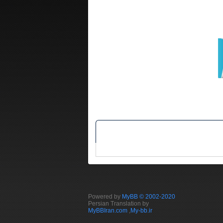
Powered by
MyBB © 2002-2020
Persian Translation by
MyBBIran.com
,
My-bb.ir