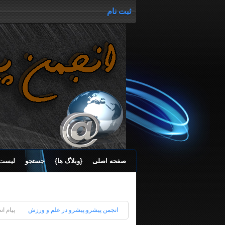
ثبت نام
صفحه اصلی
{وبلاگ ها}
جستجو
لیست 
انجمن پیشرو.پیشرو در علم و ورزش
پیام ا