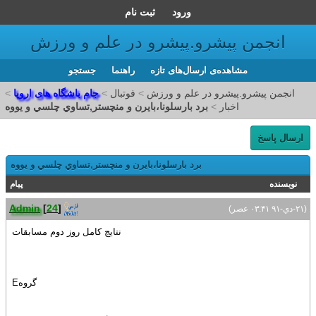
ورود
ثبت نام
انجمن پیشرو.پیشرو در علم و ورزش
مشاهده‌ی ارسال‌های تازه‌
راهنما
جستجو
انجمن پیشرو.پیشرو در علم و ورزش
>
فوتبال
>
جام باشگاه های اروپا
>
اخبار
>
برد بارسلونا،بايرن و منچستر,تساوي چلسي و يووه
ارسال پاسخ
برد بارسلونا،بايرن و منچستر,تساوي چلسي و يووه
نویسنده
پیام
Admin
[
24
]
(۲۱-دي-۹۱ ۰۳:۴۱ عصر)
نتايج کامل روز دوم مسابقات
گروهE