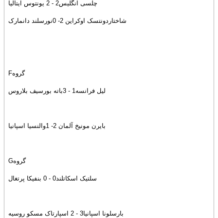
چلسى انگليس2 - 2 يونتوس ايتاليا
شاختاردونتسک اوکراين 2- 0نورسلند دانمارک
گروهF
ليل فرانسه1 - 3باته بورسيف بلاروس
بايرن مونيخ آلمان 2- 1والنسيا اسپانيا
گروهG
سلتيک اسکاتلند0 - 0 بنفيکا پرتغال
بارسلونا اسپانيا3 - 2 اسپارتاک مسکو روسيه