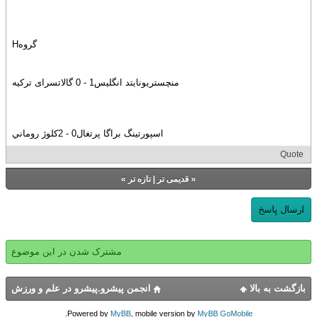
گروهH
منچستريونايتد انگليس1 - 0 گالاتسراى ترکيه
اسپورتينگ براگا پرتغال0 - 2کلوژ روماني
Quote
«
قدیمی تر
|
تازه‌ تر
»
ارسال پاسخ
مشترک شدن در این موضوع
بازگشت به بالا
انجمن پیشرو.پیشرو در علم و ورزش
.
Powered by
MyBB
, mobile version by
MyBB GoMobile