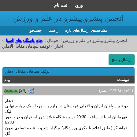
ورود
ثبت نام
انجمن پیشرو.پیشرو در علم و ورزش
مشاهده‌ی ارسال‌های تازه‌
راهنما
جستجو
انجمن پیشرو.پیشرو در علم و ورزش
>
فوتبال
>
جام باشگاه های آسیا
>
اخبار
>
توقف سپاهان مقابل الاهلي
ارسال پاسخ
توقف سپاهان مقابل الاهلي
نویسنده
پیام
Admin
[
24
]
(۲۱-دي-۹۱ ۰۳:۴۳ عصر)
ديدار
دو تيم سپاهان ايران و الاهلي عربستان در چارچوب مرحله يک چهارم نهايي
ليگ
قهرمانان آسيا از ساعت 20:30 در ورزشگاه فولاد شهر اصفهان و در حضور
9280
تماشاگر ( طبق اعلام بلندگوي ورزشگاه) برگزار شد و با نتيجه تساوي بدون
گل