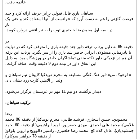
خاتمه يافت.
سپاهان بازي قابل قبولي برابر حريف ارائه کرد و چند
فرصت گلزني را هم به دست آورد که نتوانست از آنها استفاده کند و حتي يک
بار
در نيمه اول محمدرضا خلعتبري توپ را به تير افقي دروازه کوبيد.
در
دقيقه 65 به دليل پرتاب ترقه داور چند دقيقه بازي را متوقف کرد که در نهايت
با پادرمياني مسئولان ايراني حاضر شد بازي را از سر بگيرد. پرتاب اين ترقه
آن هم در نزديکي داور نکته منفي تماشاگران حاضر در ورزشگاه بود. به دليل
اين اتفاق داور در نيمه دوم 9 دقيقه وقت اضافه گرفت.
« لوهوک من»داور هنگ کنگي مسابقه به محرم نويدکيا کاپيتان تيم سپاهان و
وليد از الاهلي کارت زرد نشان داد.
ديدار برگشت دو تيم 11 مهر در عربستان برگزار مي‌شود.
ترکيب سپاهان:
رضا
محمودي، حسن اشجاري، فرشيد طالبي، محرم نويد‌کيا( از دقيقه 86 محمد
غلامي)، محمد علي احمدي، مهدي جعفرپور، اميد ابراهيمي( از دقيقه 60 احمد
جمشيديان)، عادل کلاه کج، محمد رضا خلعتبري، رادمير دالوويچ و اروين بلوکو(
از دقيقه 78 جواهير سوکاي)