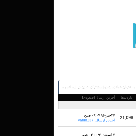
به عنوان خوانده شده
|
مشترک شدن در این انجمن
بازدید‌ها
آخرین ارسال
[
صعودی
]
۲۷-تير-۹۴ ۰۹:۰۷ صبح
21,098
آخرین ارسال
:
vahid137
۷-اسفند-۹۱ ۰۳:۰۰ عصر