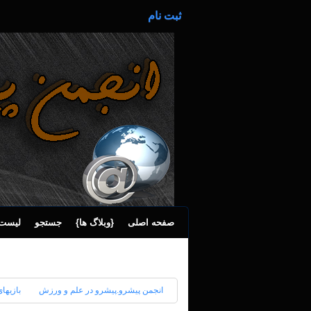
ثبت نام
صفحه اصلی
{وبلاگ ها}
جستجو
لیست 
انجمن پیشرو.پیشرو در علم و ورزش
بازیها