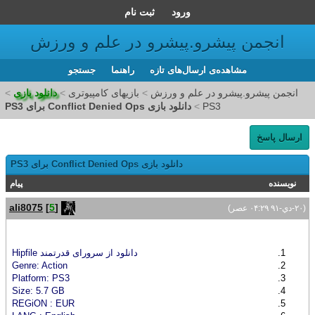
ورود
ثبت نام
انجمن پیشرو.پیشرو در علم و ورزش
مشاهده‌ی ارسال‌های تازه‌
راهنما
جستجو
انجمن پیشرو.پیشرو در علم و ورزش
>
بازیهای کامپیوتری
>
دانلود بازی
>
PS3
>
دانلود بازی Conflict Denied Ops برای PS3
ارسال پاسخ
دانلود بازی Conflict Denied Ops برای PS3
نویسنده
پیام
ali8075
[
5
]
(۲۰-دي-۹۱ ۰۴:۲۹ عصر)
دانلود از سرورای قدرتمند Hipfile
Genre: Action
Platform: PS3
Size: 5.7 GB
REGiON : EUR