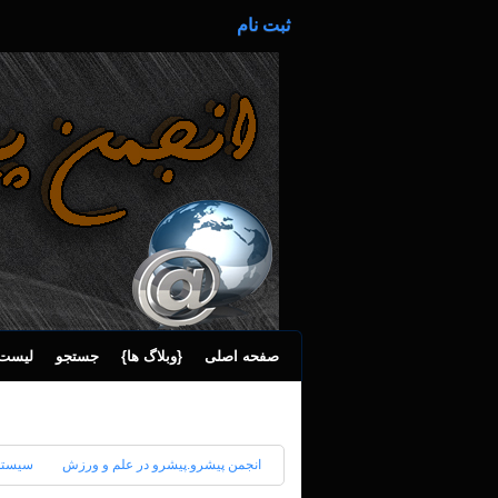
ثبت نام
صفحه اصلی
{وبلاگ ها}
جستجو
لیست 
انجمن پیشرو.پیشرو در علم و ورزش
سیستم