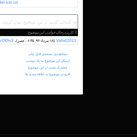
del.icio.us
چه کسانی کسی از این موضوع دیدن کردن
3 کاربردرحال خواندن این موضوع:
ErOOn3
،
Vahid2012
(۱۸-مرداد-۹۲, ۰۶:۳۵ عصر)
مشاهده‌ی نسخه‌ی قابل چاپ
ارسال این موضوع به یک دوست
مشترک شدن در این موضوع
افزودن موضوع به علاقه مندی ها