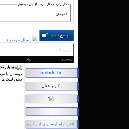
کاربرانِ درحال بازدید از این موضوع:
1 مهمان
پلیر مک
نویسنده
پیام
پلیر مک
mehdi_fx
دوستان با ورد 
دیدن لینک ها 
کاربر فعال
يافتن تمام ارسالهاي اين کاربر