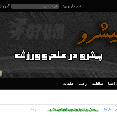
نام کاربری:
گذرواژ
اعضا
سالنامه
راهنما
تبلیغات
 عامل ها
پرسش و پاسخ پیرامون لینوکس.مک و ...
پلیر مک