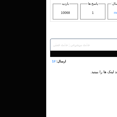
ال:
پاسخ ها
بازدید
10068
1
me
حالت موضوعی
|
حالت خطی
ارسال:
#1
د لینک ها را ببینید.