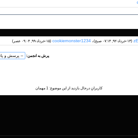
cookiemonster1234
،
z
(۱۳-خرداد-۹۲, ۰۷:۱۴ صبح)
(۱۵-خرداد-۹۹, ۰۹:۰۴ عصر)
پرش به انجمن:
کاربرانِ درحال بازدید از این موضوع: 1 مهمان