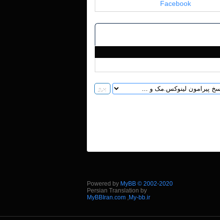
Facebook
Powered by
MyBB © 2002-2020
Persian Translation by
MyBBIran.com
,
My-bb.ir