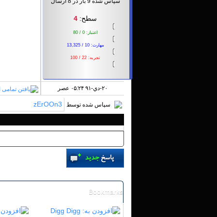
سپاس شده 9 بار در 8 ارسال
سطح:
4
اعتبار: 0 / 80
مهارت: 10 / 13,325
تجربه: 22 / 100
۲۰-دي-۹۱ ۰۵:۲۴ عصر
zErOOn3
سپاس شده توسط
«
قدیمی تر
|
تازه‌ تر
»
Bookmarks
Digg