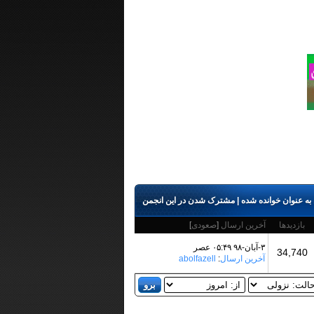
به عنوان خوانده شده
|
مشترک شدن در این انجمن
بازدید‌ها
آخرین ارسال
[
صعودی
]
۳-آبان-۹۸ ۰۵:۴۹ عصر
34,740
آخرین ارسال
:
abolfazell