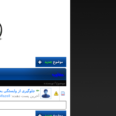
مشاوره
موضوع
/
نویسنده
جلوگیری از وابستگی به 
آخرین پست دهنده:
lfazell