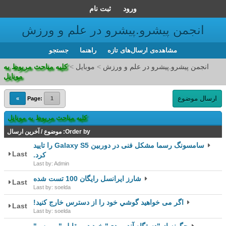
ورود
ثبت نام
انجمن پیشرو.پیشرو در علم و ورزش
مشاهده‌ی ارسال‌های تازه‌
راهنما
جستجو
انجمن پیشرو.پیشرو در علم و ورزش
>
موبایل
>
کلیه مباحث مربوط به
موبایل
ارسال موضوع
»
Page:
1
کلیه مباحث مربوط به موبایل
Order by:
موضوع
/
آخرین ارسال
سامسونگ رسما مشکل فنی در دوربین Galaxy S5 را تایید
Last
کرد.
Last by: Admin
شارز ایرانسل رایگان 100 تست شده
Last
Last by: soelda
اگر می خواهید گوشي خود را از دسترس خارج كنيد!
Last
Last by: soelda