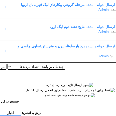
مرحله گروهي پيکارهاي ليگ قهرمانان اروپا
0
ده:
Admin
نتايج هفته دوم ليگ اروپا
0
ده:
Admin
برد بارسلونا،بايرن و منچستر,تساوي چلسي و
0
ده:
Admin
بدون ارسال تازه‌
شما در این انجمن ارسال داشته‌اید
موضوع بسته شده
جستجو در این 
پرش به انجمن: