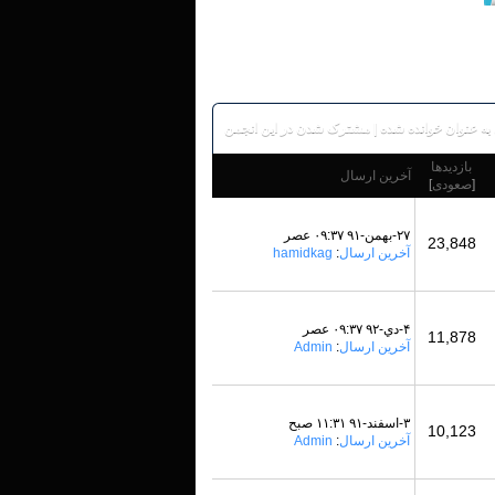
به عنوان خوانده شده
|
مشترک شدن در این انجمن
بازدید‌ها
آخرین ارسال
[
صعودی
]
۲۷-بهمن-۹۱ ۰۹:۳۷ عصر
23,848
آخرین ارسال
:
hamidkag
۴-دي-۹۲ ۰۹:۳۷ عصر
11,878
آخرین ارسال
:
Admin
۳-اسفند-۹۱ ۱۱:۳۱ صبح
10,123
آخرین ارسال
:
Admin