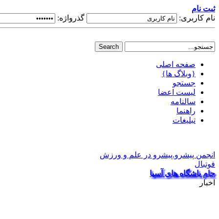
ثبت نام
نام کاربری:
گذرواژه:
صفحه اصلی
{وبلاگ ها}
جستجو
لیست اعضا
سالنامه
راهنما
تبلیغات
انجمن پیشرو.پیشرو در علم و ورزش
فوتبال
جام باشگاه های آسیا
اخبار