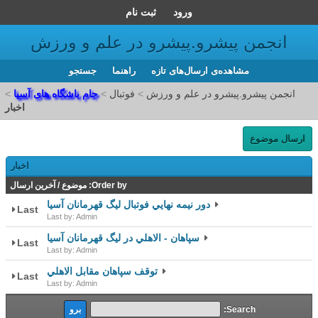
ورود
ثبت نام
انجمن پیشرو.پیشرو در علم و ورزش
مشاهده‌ی ارسال‌های تازه‌
راهنما
جستجو
انجمن پیشرو.پیشرو در علم و ورزش
>
فوتبال
>
جام باشگاه های آسیا
>
اخبار
ارسال موضوع
اخبار
Order by:
موضوع
/
آخرین ارسال
دور نيمه نهايي فوتبال ليگ قهرمانان آسيا
Last
Last by: Admin
سپاهان - الاهلي در ليگ قهرمانان آسيا
Last
Last by: Admin
توقف سپاهان مقابل الاهلي
Last
Last by: Admin
Search: