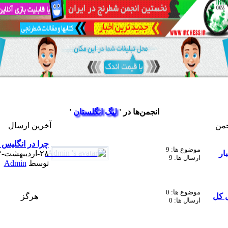
انجمن‌ها در '
لیگ انگلستان
'
جمن
آخرین ارسال
چرا در انگلیس به
موضوع ها: 9
ار
۲۸-ارديبهشت-۹۴ ۰۹:۰۹ عصر
ارسال ها: 9
توسط
Admin
موضوع ها: 0
 کل
هرگز
ارسال ها: 0