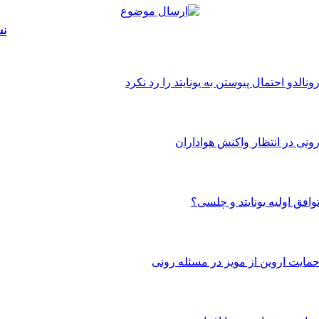
نش
ونالدو احتمال پیوستن به یونایتد را رد نکرد
ونی در انتظار واکنش هواداران
وافق اولیه یونایتد و چلسی؟
مایت اروین از مویز در مسئله رونی