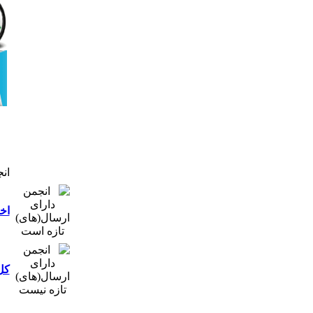
ان
اخب
کل