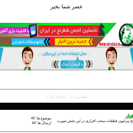
عصر شما بخير
انجمن‌ها در 'سخت افزار'
زار
موضوع ها: 40
خ پیرامون قطعات سخت افزاری در این بخش صورت
ارسال ها: 44