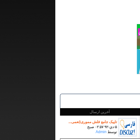
آخرین ارسال
تاپیک جامع فلش مموری(تعمی...
۵-دي-۹۲ ۰۲:۵۷ صبح
توسط
Admin