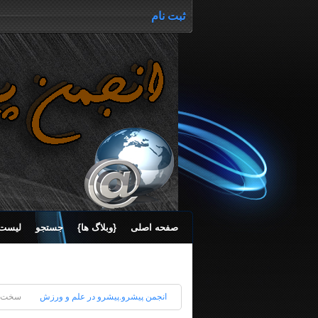
ثبت نام
صفحه اصلی
{وبلاگ ها}
جستجو
لیست 
انجمن پیشرو.پیشرو در علم و ورزش
سخت ا