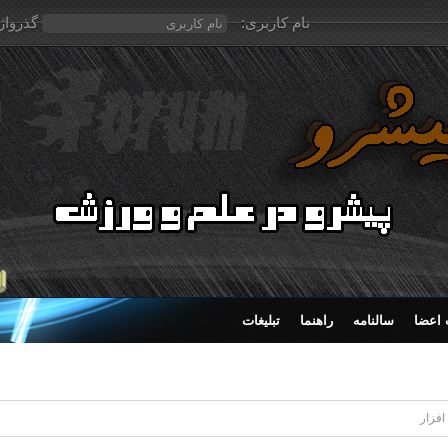
نام کاربری:
گذرواژ
اعضا
سالنامه
راهنما
تبلیغات
فزار