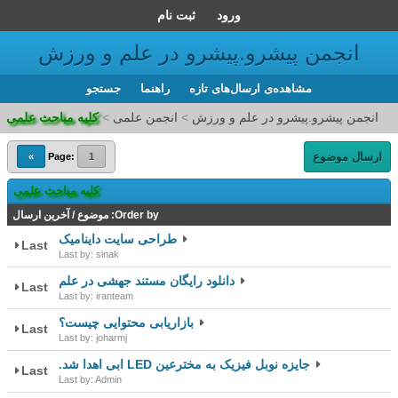
ورود
ثبت نام
انجمن پیشرو.پیشرو در علم و ورزش
مشاهده‌ی ارسال‌های تازه‌
راهنما
جستجو
انجمن پیشرو.پیشرو در علم و ورزش
>
انجمن علمی
>
کلیه مباحث علمی
ارسال موضوع
»
Page:
1
کلیه مباحث علمی
Order by:
موضوع
/
آخرین ارسال
طراحی سایت داینامیک
Last
Last by: sinak
دانلود رایگان مستند جهشی در علم
Last
Last by: iranteam
بازاریابی محتوایی چیست؟
Last
Last by: joharmj
جایزه نوبل فیزیک به مخترعین LED ابی اهدا شد.
Last
Last by: Admin