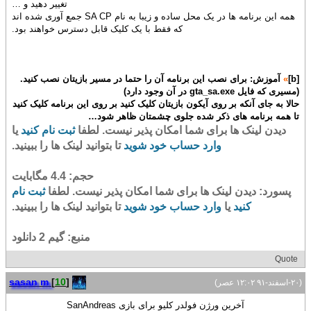
تغییر دهید و …
همه این برنامه ها در یک محل ساده و زیبا به نام SA CP جمع آوری شده اند
که فقط با یک کلیک قابل دسترس خواهند بود.
[b]
»
آموزش: برای نصب این برنامه آن را حتما در مسیر بازیتان نصب کنید.
(مسیری که فایل gta_sa.exe در آن وجود دارد)
حالا به جای آنکه بر روی آیکون بازیتان کلیک کنید بر روی این برنامه کلیک کنید
تا همه برنامه های ذکر شده جلوی چشمتان ظاهر شود…
دیدن لینک ها برای شما امکان پذیر نیست. لطفا
ثبت نام کنید
یا
وارد حساب خود شوید
تا بتوانید لینک ها را ببینید.
حجم: 4.4 مگابایت
پسورد: دیدن لینک ها برای شما امکان پذیر نیست. لطفا
ثبت نام
کنید
یا
وارد حساب خود شوید
تا بتوانید لینک ها را ببینید.
منبع: گیم 2 دانلود
Quote
sasan m
[
10
]
(۲۰-اسفند-۹۱ ۱۲:۰۲ عصر)
آخرین ورژن فولدر کلیو برای بازی SanAndreas