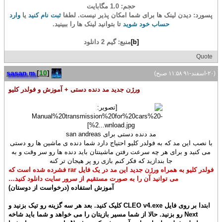
حجم: 1.0 مگابایت
پسورد: دیدن لینک ها برای شما امکان پذیر نیست. لطفا
ثبت نام کنید
یا
وارد
حساب خود شوید
تا بتوانید لینک ها را ببینید.
[b]
منبع: گیم 2 دانلود
Quote
sasan m
[
10
]
(۲۰-اسفند-۹۱ ۱۱:۵۸ صبح)
ورژن جدید مد دنده دستی + آموزش و فولدر کلیو
مد دنده دستی برای san andreas
با نصب این مد که به فولدر کلیو احتیاج دارد شما دنده ی ماشین ها رو دستی
می کنید و برای هر چه سرعت رفتن ماشینتان باید دنده ها رو سر وقت و به
جا بندازید که فکر کنم بازی رو پر هیجان تر کنه
فولدر کلیو به همراه ورژن جدید این مد در یک فایل rar فشرده شده است که
می توانید آن را به صورت مستقیم از سرور سایت دانلود کنید…
آموزش استفاده (درخواست از دوستان)
ابتدا بر روی فایل CLEO v4.exe کلیک کنید. بعد هر سه گزینه رو تیک بزنید و
Next رو بزنید. حالا از شما مسیر بازیتان را می خواهد و شما باید شاخه