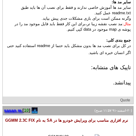
سایر مد ها:
سایر مد ها آموزش خاصی ندارند و فقط برای نصب آن ها باید طبق
readme.txt عمل کنید.
وگرنه ممکن است برای بازی مشکلات جدی پیش بیاید.
مثال:
مد نصب نقشه زیبا تر،برای این کار فقط باید فایل موجود مد را در
پوشه ی map موجود در data کپی کنیم.
جمع بندی کلی:
در کل برای نصب مد ها بدون مشکل باید حتما از readme استفاده کنید حتی
اگر انسان خبره ای باشید.
تاپی
ک های متشابه:
پیدانشد
.
Quote
sasan m
[
10
]
(۲۰-اسفند-۹۱ ۱۱:۵۷ صبح)
نرم افزاری مناسب برای ویرایش خودرو ها در SA به نام GGMM 2.3C FIX