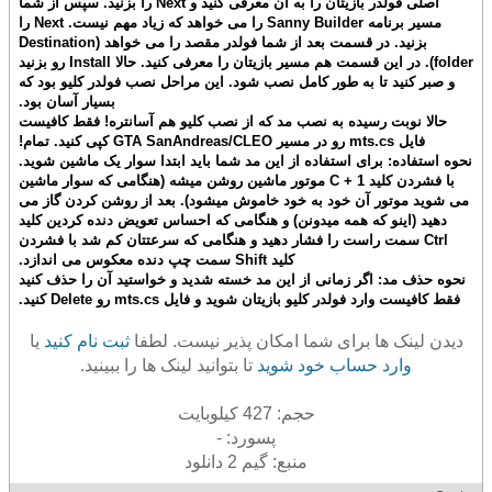
اصلی فولدر بازیتان را به آن معرفی کنید و Next را بزنید. سپس از شما
مسیر برنامه Sanny Builder را می خواهد که زیاد مهم نیست. Next را
بزنید. در قسمت بعد از شما فولدر مقصد را می خواهد (Destination
folder). در این قسمت هم مسیر بازیتان را معرفی کنید. حالا Install رو بزنید
و صبر کنید تا به طور کامل نصب شود. این مراحل نصب فولدر کلیو بود که
بسیار آسان بود.
حالا نوبت رسیده به نصب مد که از نصب کلیو هم آسانتره! فقط کافیست
فایل mts.cs رو در مسیر GTA SanAndreas/CLEO کپی کنید. تمام!
نحوه استفاده: برای استفاده از این مد شما باید ابتدا سوار یک ماشین شوید.
با فشردن کلید C + 1 موتور ماشین روشن میشه (هنگامی که سوار ماشین
می شوید موتور آن خود به خود خاموش میشود). بعد از روشن کردن گاز می
دهید (اینو که همه میدونن) و هنگامی که احساس تعویض دنده کردین کلید
Ctrl سمت راست را فشار دهید و هنگامی که سرعتتان کم شد با فشردن
کلید Shift سمت چپ دنده معکوس می اندازد.
نحوه حذف مد: اگر زمانی از این مد خسته شدید و خواستید آن را حذف کنید
فقط کافیست وارد فولدر کلیو بازیتان شوید و فایل mts.cs رو Delete کنید.
دیدن لینک ها برای شما امکان پذیر نیست. لطفا
ثبت نام کنید
یا
وارد حساب خود شوید
تا بتوانید لینک ها را ببینید.
حجم: 427 کیلوبایت
پسورد: -
منبع: گیم 2 دانلود