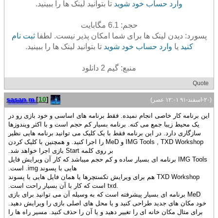
وارد حساب خود شوید
تا بتوانید لینک ها را ببینید.
حجم: 6.1 مگابایت
پسورد: دیدن لینک ها برای شما امکان پذیر نیست. لطفا
ثبت نام
کنید
یا
وارد حساب خود شوید
تا بتوانید لینک ها را ببینید.
منبع: گیم 2 دانلود
Quote
sasan m
[
10
]
(۲۰-اسفند-۹۱ ۱۲:۰۱ عصر)
این برنامه کار خاصی انجام نمیده. فقط برنامه های اساسی و خود بازی رو در
یک محیط زیبا جمع می کنه. برنامه بسیار کم حجم است و با اکثر ویندوزها
سازگاری دارد. در این برنامه فقط با یک کلیک می توانید برنامه هایی نظیر
IMG Tools , TXD Workshop و MeD را اجرا کنید. و همچنین با کلیک کردن
بر روی کلمه Start بازی اجرا خواهد شد.
IMG Tools برنامه ای بسیار ساده و کم حجم میباشد که کار آن ویرایش فایل
هایی با پسوند img. است.
TXD Workshop هم برای ویرایش تکستچرها یا همان فایل هایی با پسوند
.txd است که کار با آن بسیار راحت است.
MeD برنامه ای بسیار پیشرفته است که به وسیله آن می توانید برای بازی
خود مکان های جدید طراحی کنید و یا محل های اصلی بازی را ویرایش دهید.
برای مثال مکان خانه ای را تغییر دهید و یا آن را حذف کنید. مسیر راه ها را