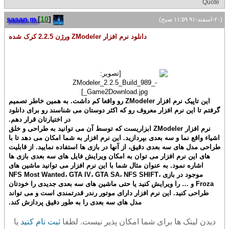
Quote
sasan m
[
10
]
(۲۰-اسفند-۹۱ ۱۱:۵۹ صبح)
دانلود نرم افزار ZModeler ورژن 2.2.5 کرک شده
این تاپیک نرم افزار ZModeler رو واقعا کم داشت. به همین خاطر تصمیم
گرفتم تا این نرم افزار معروف رو که اکثر دوستان می شناسند رو برای دانلود
در اختیارتان قرار دهم.
نرم افزار ZModeler ابزاریست که توسط آن می توانید به طراحی و خلق
اشیاء واقع نما و سه بعدی بپردازید. این نرم افزار به شما امکان می دهد تا با
طراحی مدل های سه بعدی دقیق، از آنها در بازی ها استفاده نمایید. از قابلیت
های این نرم افزار می توان به امکان ویرایش فایل های سه بعدی بازی ها
اشاره نمود. به عنوان مثال شما با این نرم افزار می توانید ماشین های
موجود در بازی NFS Most Wanted، GTA IV، GTA SA، NFS SHIFT،
Froza و … را ویرایش کنید یا حتی ماشین های سه بعدی جدیدی را خودتان
طراحی کنید. این نرم افزار دارای موتور رندر قدرتمندی است و می تواند
مدل های سه بعدی را به طور دقیق پردازش کند.
دیدن لینک ها برای شما امکان پذیر نیست. لطفا
ثبت نام کنید
یا