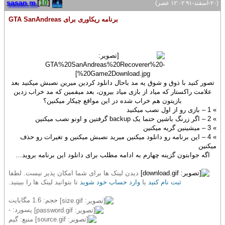
sasan m
[
10
]
(۲۰-اسفند-۹۱ ۱۲:۰۲ عصر)
برنامه ریکاوری برای GTA SanAndreas
تصور کنید با ذوق و شوق یه مد باحال دانلود کردین میرین نصبش میکنید بعد
علامت راکستار که میاد از بازی میاد بیرون، بعد میفمین که مد خراب زدین
بازیتون هم خراب شده در این مواقع چیکار میکنین؟
» 1 – بازی رو از اول نصب میکنید
» 2 – اگر زرنگ باشین حتما یک backup گرفتین و اونو نصب میکنین
» 3 – میشینین گریه میکنین
» 4 – این برنامه رو دانلود میکنین میرید نصبش میکنین و تغیرات رو حذف
میکنین
اگه جوابتون گزینه چهارم به ادامه مطلب برای دانلود این برنامه بروید…
دیدن لینک ها برای شما امکان پذیر نیست. لطفا
ثبت نام کنید
یا
وارد حساب خود شوید
تا بتوانید لینک ها را ببینید.
حجم: 1.6 مگابایت
پسورد: -
منبع: گیم