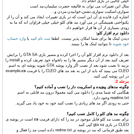
خیلی جالبی در بازی انجام داد.
مثال این تغییرات می توان به قالیچه حضرت سلیمان،مد اسب
سواری،اسکیت سواری،نشتن،خوابیدن،مردن و...
اشاره کرد.فایده ی آن این است که در بازی تغییرات ایجاد می کند و آن را از
یکنواختی همیشگی در می آورد مد های کلو خیلی خیلی فراوان اند که ما به
زودی بسیاری از آن ها قرار خواهیم داد.
دانلود نرم افزار کلو:
دیدن لینک ها برای شما امکان پذیر نیست. لطفا
ثبت نام کنید
یا
وارد حساب
خود شوید
تا بتوانید لینک ها را ببینید.
بعد از دانلود نرم افزار کلو آن را اجرا کرده و مسیر بازی GTA SA را برایش
تعریف کنید.بعد از آن دیگر مسیر ها را به دلخواه خود تعریف کرده و install را
بزنید تا نصب شود.بعد از نصب اگر وارد پوشه GTA شوید پوشه ای به اسم
CLEO می بینید که باید از این به بعد مد های CLEO را با فرمت example
.cs
در این پوشه کپی کنید.
مرحله 2:
چگونه مدهای پیچیده و اسکریبت دار را نصب و آماده کنیم؟
هنگامی که شما مدی را دانلود می کنید معمولا درون مد فایلی به اسم
readme.txt وجود دارد.
حتی به زودی اگر مد های زیادی را نصب کنید خود به خود یاد می گیرید.
چگونه مد های کلو را کامل نصب کنیم؟
برای نصب مد کلو فایل موجود در مد را که دارای فرمت
cs
است در پوشه ی
CLEO در بازی gta sa کپی کنید.
بعد طبق فرمانی که مد در پوشه ی redme.txt داده است مد را فعال و