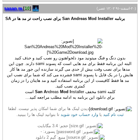
sasan m
[
10
]
(۲۰-اسفند-۹۱ ۱۲:۰۲ عصر)
برنامه San Andreas Mod Installer برای نصب راحت تر مد ها در SA
بدون دنگ و فنگ میتونید مود دلخواهتون رو نصب کنید و حذف کنید
البته این برنامه فقط برای مد هایی است که پسوند sami دارند. چون این
مدها برای نصب وقت بیش از حدی می گیرند سازنده این جور مد ها کار
هایش را در یک فایل با پسوند sami فشرده می کند که شما برای نصب این
مد ها فقط کافیست از این برنامه استفاده کنید و مد هایتان را دز زمان
کمتری نصب کنید.
کلمه sami مخفف
nstaller است
Mod I
ndreas
San A
برای دانلود این برنامه به ادامه مطلب مراجعه کنید…
دیدن لینک ها برای شما امکان پذیر نیست. لطفا
ثبت نام کنید
یا
وارد حساب خود شوید
تا بتوانید لینک ها را ببینید.
حجم: 3.4 مگابایت
پسورد: -
منبع: گیم 2 دانلود