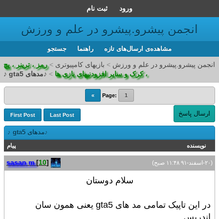
ورود
ثبت نام
انجمن پیشرو.پیشرو در علم و ورزش
مشاهده‌ی ارسال‌های تازه‌
راهنما
جستجو
انجمن پیشرو.پیشرو در علم و ورزش
>
بازیهای کامپیوتری
>
رمز ، ترینر ، پچ
، کرک و سایر افزودنیهای بازی ها
>
♪مدهای gta5 ♪
»
Page:
1
ارسال پاسخ
First Post
Last Post
♪مدهای gta5 ♪
نویسنده
پیام
sasan m
[
10
]
(۲۰-اسفند-۹۱ ۱۱:۴۸ صبح)
سلام دوستان
در این تاپیک تمامی مد های
gta5 یعنی همون سان
اندریس