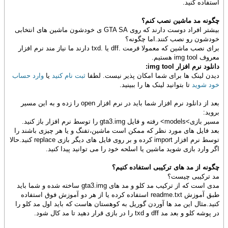
استفاده کنید.
چگونه مد ماشین نصب کنم؟
بیشتر افراد دوست دارند که روی GTA SA ی خودشون ماشین های انتخابی
خودشون رو نصب کنند.اما چگونه؟
برای نصب ماشین که معمولا فرمت .dff یا .txd دارند ما نیاز مند نرم افزار
معروف img tool هستیم.
دانلود نرم افزار img tool:
دیدن لینک ها برای شما امکان پذیر نیست. لطفا
ثبت نام کنید
یا
وارد حساب
خود شوید
تا بتوانید لینک ها را ببینید.
بعد از دانلود نرم افزار شما باید در نرم افزار open را زده و به این مسیر
بروید:
مسیر بازی>models> رفته و فایل gta3.img را توسط نرم افزار باز کنید.
بعد فایل های مورد نظر که ممکن است ماشین،تفنگ و یا هر چیزی باشند را
توسط نرم افزار import کرده و بر روی فایل های دیگر بازی replace کنید.حالا
اگر وارد بازی شوید ماشین یا اسلحه خود را می توانید پیدا کنید.
چگونه از مد های ترکیبی استفاده کنیم؟
مد ترکیبی چیست؟
مدی است که از ترکیب مد کلو و مد های gta3.img ساخته شده و شما باید
طبق آموزش readme.txt استفاده کرده یا از هر دو آموزش فوق استفاده
کنید.مثال این مد ها آوردن گوریل به کوهستان هاست که باید اول مد کلو را
در پوشه کلو و بعد مد dff و txd را در بازی قرار دهید تا مد کال شود.