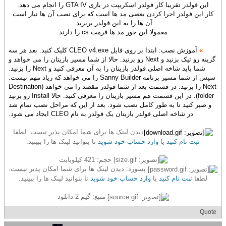
این فولدر تقریبا کار فولدر اسکریپت در بازی GTA IV را انجام می دهد.
کار این فولدر اجرا کردن بعضی مد ها است که برای نصب آن ها نیاز است
آن ها را به این فولدر بریزید.
معمولا این جور مد ها فرمت cs را دارند
»
آموزش نصب: ابتدا بر روی فایل CLEO v4.exe کلیک کنید. بعد هر سه
گزینه رو تیک بزنید و Next رو بزنید. حالا از شما مسیر بازیتان را می خواهد و
شما باید شاخه اصلی فولدر بازیتان را به آن معرفی کنید و Next را بزنید.
سپس از شما مسیر برنامه Sanny Builder را می خواهد که زیاد مهم نیست.
Next را بزنید. در قسمت بعد از شما فولدر مقصد را می خواهد (Destination
folder). در این قسمت هم مسیر بازیتان را معرفی کنید. حالا Install رو بزنید
و صبر کنید تا به طور کامل نصب شود. بعد از این که مراحل نصب تمام شد
در شاخه اصلی فولدر بازیتان یک فولدر به نام CLEO ایجاد می شود.
دیدن لینک ها برای شما امکان پذیر نیست. لطفا
ثبت نام کنید
یا
وارد حساب خود شوید
تا بتوانید لینک ها را ببینید.
حجم: 421 کیلوبایت
پسورد: دیدن لینک ها برای شما امکان پذیر نیست.
لطفا
ثبت نام کنید
یا
وارد حساب خود شوید
تا بتوانید لینک ها را ببینید.
منبع: گیم 2 دانلود
Quote