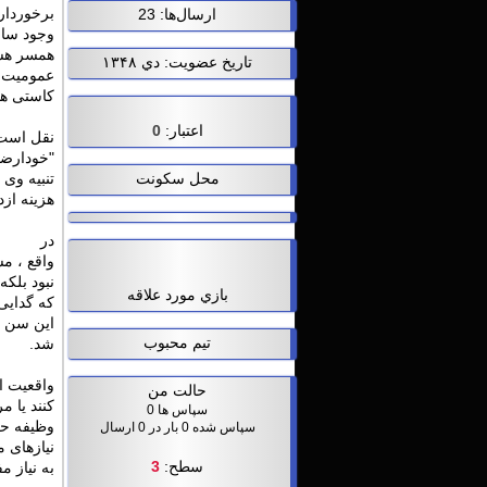
برخوردار
ارسال‌ها: 23
وجود سار
همسر هستن
تاریخ عضویت: دي ۱۳۴۸
عمومیت د
کاستی ها
اعتبار:
0
نقل است 
"خودارضا
تنبیه وی 
محل سکونت
هزینه ازد
در
واقع ، مش
نبود بلکه
بازي مورد علاقه
که گدایی 
این سن و
تیم محبوب
شد.
واقعیت ا
حالت من
کنند یا م
سپاس ها 0
وظیفه حک
سپاس شده 0 بار در 0 ارسال
نیازهای 
سطح:
3
به نیاز 