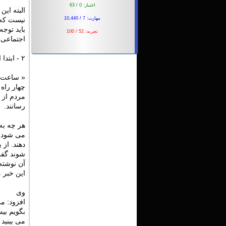
اعتبار: 0 / 63
البته این 
نیست که 
مهارت: 7 / 10,440
باید توج
تجربه: 52 / 100
اجتماعی 
۲ - ابتدا این بخش از گزارش خبرگزاری مهر درباره اعدام های امروز را بخوانید:
« ساعت ۴ بامداد است و باران شدیدی در حال بارش است. خیابانهای منت
چهار راه 
مردم از 
رسانند.
هر چه به
می شود. 
دهند. از
شوند گفت
آن نوشته
این خبر 
وی
افزود: م
بگویم بیش از صد نفر 
می بینید الان ساعت ۴ صبح است