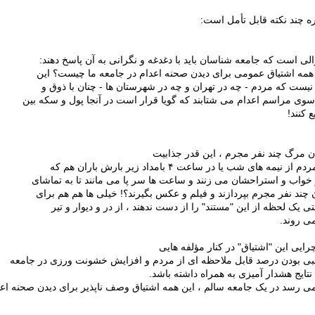
ره چند نکته قابل تأمل است:
لی است که جامعه شناسان باید با دغدغه و نگرانی به آن پاسخ دهند:
 همه اشتیاق عمومی برای دیدن صحنه اعدام در جامعه ما چیست؟ این
 نیست که مردم - چه در تهران و چه در شهرستان ها - چنان با ذوق و
وی مراسم اعدام می شتابند که گویا قرار است در آنجا پول و سکه بین
 کنند!
دن مرگ چند نفر مجرم ، این قدر جذابیت
ز نیمه های شب یا در ساعت ۴ بامداد زیر بارش باران هم که
 خواب و استراحشان می زنند و ساعت ها سر پا می مانند تا به تماشای
 چند نفر مجرم بپردازند و فیلم و عکس بگیرند؟! خیلی ها هم هم برای
ی یک لحظه از این "مستند" را از دست ندهند ، از در و دیوار و تیر
می روند.
ایی این "اشتیاق" در کنار مؤلفه هایی
بی بودن درصد قابل ملاحظه ای از مردم و افزایش خشونت ورزی در جامعه
نتایج هشدار آمیزی به همراه داشته باشد.
می رسد در یک جامعه سالم ، این همه اشتیاق وصف ناپذیر برای دیدن صحنه اعد