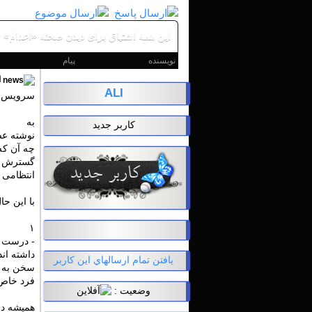
این همه اشتیاق برای دیدن صحنه «اعدام» چ
نویسنده
پیام
ا
ALI
سرویس اج
به
کاربر جدید
نوشته عص
چه آن که
گسترش نا
انتظامی 
با این حا
۱
- درست ا
داشته اند
يافتن تمام ارسالهاي اين کاربر
سخن به م
فرد خاص
وضعيت :
همیشه در