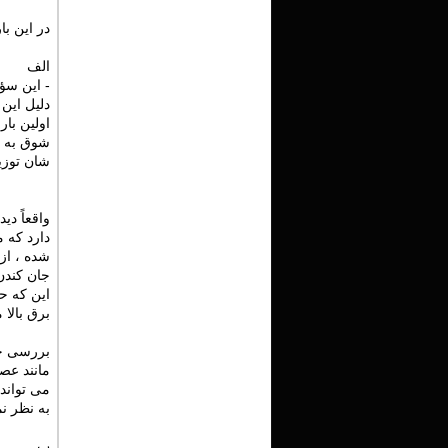
در این با
الف
- این سؤا
دلیل این
اولین بار
شوق به س
شان توزیع
واقعاً دی
دارد که مردم ا
شده ، از
جان کندن
این که حت
برق بالا 
بررسی چر
مانند عص
می تواند 
به نظر ن
ب