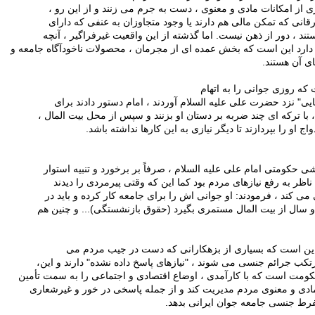
ی از امکانات مادی و معنوی ، دست به جرم می زنند و از این رو ،
قانی که تمکن مالی هم دارند یا وجود متجاوزان به عنفی که دارای
د ، دور از ذهن نیست. اما گذشته از این واقعیت غیرفراگیر ، آنچه
ارد این است که بخش عمده ای از مجرمان ، محصولات ناخودآگاه جامعه و
ی آن هستند.
که روزی جوانی را به اتهام
یی" نزد حضرت علی علیه السلام آوردند ، امام دستور دادند برای
، با ترکه ای چند ضربه بر دستان او بزنند و سپس از محل بیت المال ،
واج او را بپردازند تا دیگر نیازی به این کارها نداشته باشد.
ی حکومتی امام علی علیه السلام ، صرفاً بر برخورد و تنبیه استوار
 ناظر به رفع نیازهای مردم بود کما این که وقتی پیرمردی را دیدند
می کند ، فرمودند: او جوانی اش را برای جامعه کار کرده و باید در
 سال از بیت المال مستمری بگیرد (حقوق بازنشستگی)... و چنین هم
ین است که بسیاری از بزهکارانی که دست در جیب مردم می
رتکب جرائم جنسی می شوند ، "نیازهای پاسخ داده نشده" دارند و این،
ومت است که با کارآمدی ، اوضاع اقتصادی و اجتماعی را به سمت تأمین
مادی و معنوی مردم مدیریت کند و از جمله پاسخی در خور و غیرشعاری
مفرط جنسی جامعه جوان ایرانی بدهد.