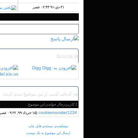
۲۱-دي-۹۱ ۰۲:۴۳ عصر
«
قدیمی تر
|
تازه‌ تر
»
Bookmarks
Digg
del.icio.us
چه کسانی کسی از این موضوع دیدن کردن
1 کاربردرحال خواندن این موضوع:
cookiemonster1234
(۱۵-خرداد-۹۹, ۰۹:۲۲ عصر)
مشاهده‌ی نسخه‌ی قابل چاپ
ارسال این موضوع به یک دوست