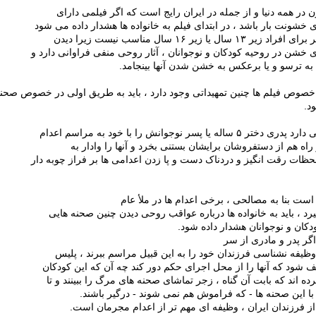
ن در همه دنیا و از جمله در ایران رایج است که اگر فیلمی دارای
خشونت بار باشد ، در ابتدای فیلم به خانواده ها هشدار داده می شود
یر ۱۳ سال یا زیر ۱۶ سال مناسب نیست زیرا دیدن
 خشن در روحیه کودکان و نوجوانان ، آثار روحی منفی فراوانی دارد و
 به ترسو و یا برعکس به خشن شدن آنها بینجامد.
خصوص فیلم ها چنین تمهیداتی وجود دارد ، باید به طریق اولی در خصوص صحنه
د.
ر ۵ ساله یا پسر نوجوانش را با خود به مراسم اعدام
 راه هم از دستفروشان برایشان بستنی بخرد و آنها را وادار به
حظات رقت انگیز و دردناک دست و پا زدن اعدامی ها بر فراز چوبه دار
است بنا به مصالحی ، برخی اعدام ها در ملأ عام
د ، باید به خانواده ها درباره عواقب روحی دیدن چنین صحنه هایی
کان و نوجوانان هشدار داده شود.
اگر پدر و مادری از سر
 وظیفه نشناسی فرزندان خود را به این قبیل مراسم ببرند ، پلیس
ف شود که آنها را از محل اجرای حکم دور کند چه آن که این کودکان
ده اند که بابت آن گناه ، زجر تماشای صحنه های مرگ را ببینند و تا
با این صحنه ها - که فراموش هم نمی شوند - درگیر باشند.
 فرزندان ایران ، وظیفه ای مهم تر از اعدام مجرمان است.