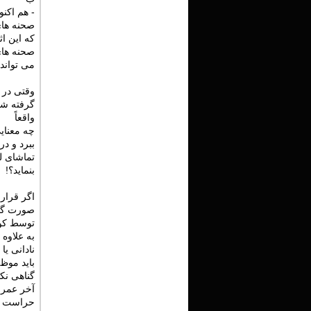
- هم اکنو
صحنه های 
که این اثر برای افراد ز
صحنه های
می تواند
وقتی در 
گرفته شو
واقعاً
چه معنایی دارد پدری دخت
ببرد و در
تماشای ل
بنماید؟!
اگر قرار 
صورت گیر
توسط کود
به علاوه 
نادانی یا
باید موظ
گناهی نکر
آخر عمر 
حراست از