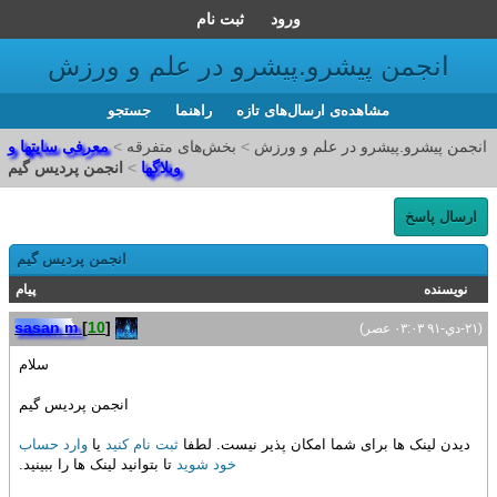
ورود
ثبت نام
انجمن پیشرو.پیشرو در علم و ورزش
مشاهده‌ی ارسال‌های تازه‌
راهنما
جستجو
انجمن پیشرو.پیشرو در علم و ورزش
>
بخش‌‌های متفرقه
>
معرفی سایتها و
وبلاگها
>
انجمن پردیس گیم
ارسال پاسخ
انجمن پردیس گیم
نویسنده
پیام
sasan m
[
10
]
(۲۱-دي-۹۱ ۰۳:۰۳ عصر)
سلام
انجمن پردیس گیم
دیدن لینک ها برای شما امکان پذیر نیست. لطفا
ثبت نام کنید
یا
وارد حساب
خود شوید
تا بتوانید لینک ها را ببینید.