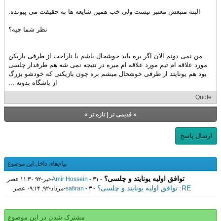
البته منبعش معتبر نیست ولی خب همین شایعه ها به حقیقت می پیونده.
نظر شما چیه؟
من نمی دونم الآن اگر بره باید خوشحال باشم یا ناراحت از طرفی بازیکن
مورد علاقه ام تیم مورد علاقه ام میره در نتیجه نمی شه هم طرفدار چلسی
بود هم یونایتد از طرفی خوشحال میشم بره چون بازیکنی که خودشو بزرگ
از باشگاه بدونه ...
Quote
«
قدیمی تر
|
تازه‌ تر
»
ارسال پاسخ
پیام‌های داخل این موضوع
توافق اولیه یونایتد و چلسی؟
-
- ۳۱-تير-۹۲ ۱۱:۳۰ عصر
Amir Hossein
RE: توافق اولیه یونایتد و چلسی؟
-
- ۳-مرداد-۹۲, ۰۹:۱۴ عصر
safiran
مشترک شدن در این موضوع