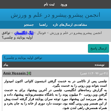
ورود
ثبت نام
انجمن پیشرو.پیشرو در علم و ورزش
مشاهده‌ی ارسال‌های تازه‌
راهنما
جستجو
انجمن پیشرو.پیشرو در علم و ورزش
>
فوتبال
>
لیگ انگلستان
>
توافق
اولیه یونایتد و چلسی؟
ارسال پاسخ
توافق اولیه یونایتد و چلسی؟
نویسنده
پیام
Amir Hossein
[
4
]
(۳۱-تير-۹۲ ۱۱:۳۰ عصر)
چلسی پس از ناکامی در به خدمت گرفتن ادینسون کاوانی اکنون امیدوار
است بتواند وین رونی را به خدمت بگیرد.
به گزارش رسانه‌های انگلیسی، چلسی در آخرین پیشنهاد برای به خدمت
گرفتن وین رونی، ۳۰ میلیون پوند را به باشگاه منچستریونایتد پیشنهاد داده و
به نظر می‌رسد این پیشنهاد مورد توجه سران یونایتد قرار گرفته است.پیش
از این همسر وین رونی گفته بود، دوست دارد دوری از خانه را به جان بخرد و
همراه همسرش راهی لندن شود.