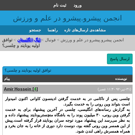
ورود
ثبت نام
انجمن پیشرو.پیشرو در علم و ورزش
مشاهده‌ی ارسال‌های تازه‌
راهنما
جستجو
انجمن پیشرو.پیشرو در علم و ورزش
>
فوتبال
>
لیگ انگلستان
>
توافق
اولیه یونایتد و چلسی؟
ارسال پاسخ
توافق اولیه یونایتد و چلسی؟
نویسنده
پیام
Amir Hossein
[
4
]
(۳۱-تير-۹۲ ۱۱:۳۰ عصر)
چلسی پس از ناکامی در به خدمت گرفتن ادینسون کاوانی اکنون امیدوار
است بتواند وین رونی را به خدمت بگیرد.
به گزارش رسانه‌های انگلیسی، چلسی در آخرین پیشنهاد برای به خدمت
گرفتن وین رونی، ۳۰ میلیون پوند را به باشگاه منچستریونایتد پیشنهاد داده و
به نظر می‌رسد این پیشنهاد مورد توجه سران یونایتد قرار گرفته است.پیش
از این همسر وین رونی گفته بود، دوست دارد دوری از خانه را به جان بخرد و
همراه همسرش راهی لندن شود.