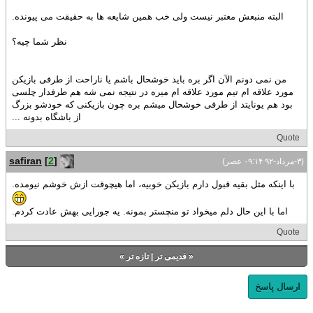
البته منبعش معتبر نیست ولی خب همین شایعه ها به حقیقت می پیونده.
نظر شما چیه؟
من نمی دونم الآن اگر بره باید خوشحال باشم یا ناراحت از طرفی بازیکن
مورد علاقه ام تیم مورد علاقه ام میره در نتیجه نمی شه هم طرفدار چلسی
بود هم یونایتد از طرفی خوشحال میشم بره چون بازیکنی که خودشو بزرگ
از باشگاه بدونه ...
Quote
safiran
[
2
]
(۳-مرداد-۹۲ ۰۹:۱۴ عصر)
با اینکه مثل بقیه قبول دارم بازیکن خوبیه، اما هیچوقت ازش خوشم نیومده.
اما با این حال دلم میخواد تو منچستر بمونه. یه جورایی بهش عادت کردم.
Quote
«
قدیمی تر
|
تازه‌ تر
»
ارسال پاسخ